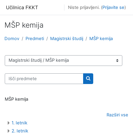
Preskoči na glavno vsebino
Učilnica FKKT
Niste prijavljeni. (
Prijavite se
)
MŠP kemija
Domov
Predmeti
Magistrski študij
MŠP kemija
Kategorije predmetov
Išči predmete
Išči predmete
MŠP kemija
Razširi vse
1. letnik
2. letnik