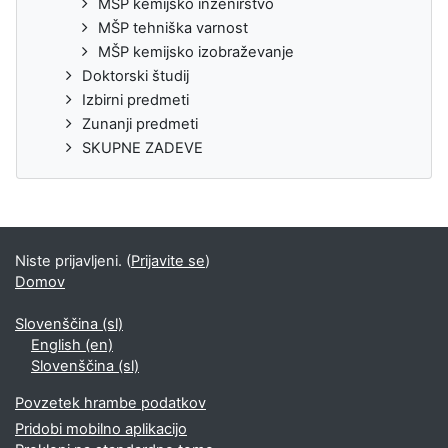
MŠP kemijsko inženirstvo
MŠP tehniška varnost
MŠP kemijsko izobraževanje
Doktorski študij
Izbirni predmeti
Zunanji predmeti
SKUPNE ZADEVE
Niste prijavljeni. (
Prijavite se
)
Domov
Slovenščina ‎(sl)‎
English ‎(en)‎
Slovenščina ‎(sl)‎
Povzetek hrambe podatkov
Pridobi mobilno aplikacijo