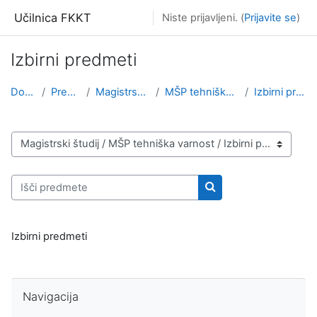
Preskoči na glavno vsebino
Učilnica FKKT
Niste prijavljeni. (
Prijavite se
)
Izbirni predmeti
Domov
Predmeti
Magistrski študij
MŠP tehniška varnost
Izbirni predmeti
Kategorije predmetov
Išči predmete
Išči predmete
Izbirni predmeti
Preskoči Navigacija
Navigacija