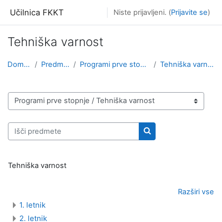
Preskoči na glavno vsebino
Učilnica FKKT
Niste prijavljeni. (
Prijavite se
)
Tehniška varnost
Domov
Predmeti
Programi prve stopnje
Tehniška varnost
Kategorije predmetov
Išči predmete
Išči predmete
Tehniška varnost
Razširi vse
1. letnik
2. letnik