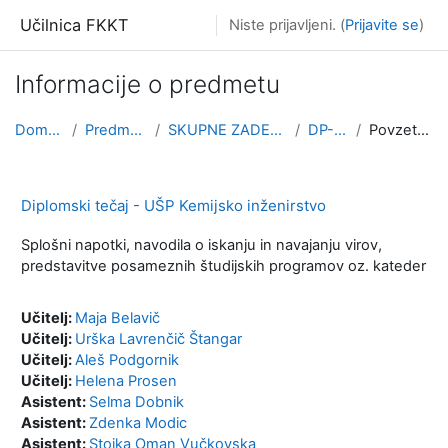
Preskoči na glavno vsebino
Učilnica FKKT
Niste prijavljeni. (
Prijavite se
)
Informacije o predmetu
Domov
Predmeti
SKUPNE ZADEVE
DP-KI
Povzetek
Diplomski tečaj - UŠP Kemijsko inženirstvo
Splošni napotki, navodila o iskanju in navajanju virov,
predstavitve posameznih študijskih programov oz. kateder
Učitelj:
Maja Belavič
Učitelj:
Urška Lavrenčič Štangar
Učitelj:
Aleš Podgornik
Učitelj:
Helena Prosen
Asistent:
Selma Dobnik
Asistent:
Zdenka Modic
Asistent:
Stojka Oman Vučkovska