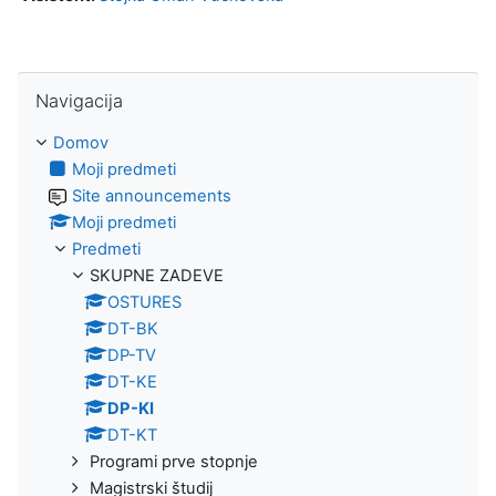
Preskoči Navigacija
Navigacija
Domov
Moji predmeti
Site announcements
Moji predmeti
Predmeti
SKUPNE ZADEVE
OSTURES
DT-BK
DP-TV
DT-KE
DP-KI
DT-KT
Programi prve stopnje
Magistrski študij