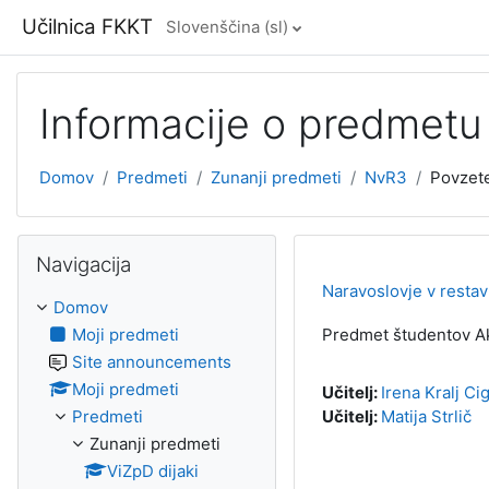
Preskoči na glavno vsebino
Učilnica FKKT
Slovenščina ‎(sl)‎
Informacije o predmetu
Domov
Predmeti
Zunanji predmeti
NvR3
Povzet
Preskoči Navigacija
Navigacija
Naravoslovje v restav
Domov
Moji predmeti
Predmet študentov Ak
Site announcements
Moji predmeti
Učitelj:
Irena Kralj Cig
Predmeti
Učitelj:
Matija Strlič
Zunanji predmeti
ViZpD dijaki