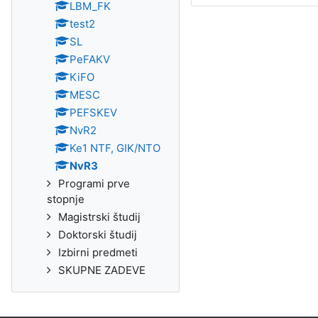
LBM_FK
test2
SL
PeFAKV
KiFO
MESC
PEFSKEV
NvR2
Ke1 NTF, GIK/NTO
NvR3
Programi prve
stopnje
Magistrski študij
Doktorski študij
Izbirni predmeti
SKUPNE ZADEVE