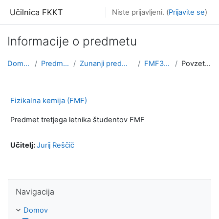
Preskoči na glavno vsebino
Učilnica FKKT
Niste prijavljeni. (
Prijavite se
)
Informacije o predmetu
Domov
Predmeti
Zunanji predmeti
FMF3FK
Povzetek
Fizikalna kemija (FMF)
Predmet tretjega letnika študentov FMF
Učitelj:
Jurij Reščič
Preskoči Navigacija
Navigacija
Domov