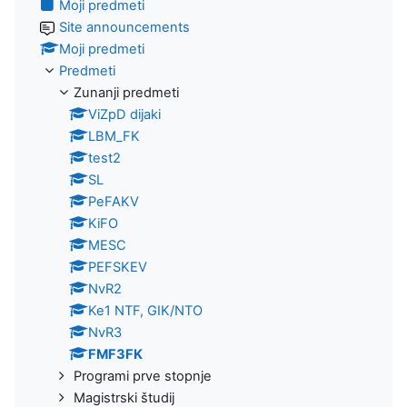
Moji predmeti
Site announcements
Moji predmeti
Predmeti
Zunanji predmeti
ViZpD dijaki
LBM_FK
test2
SL
PeFAKV
KiFO
MESC
PEFSKEV
NvR2
Ke1 NTF, GIK/NTO
NvR3
FMF3FK
Programi prve stopnje
Magistrski študij