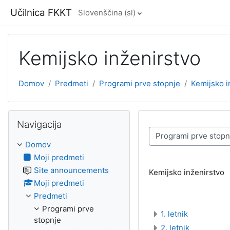
Preskoči na glavno vsebino
Učilnica FKKT
Slovenščina ‎(sl)‎
Kemijsko inženirstvo
Domov
Predmeti
Programi prve stopnje
Kemijsko i
Preskoči Navigacija
Navigacija
Kategorije predmetov
Domov
Moji predmeti
Site announcements
Kemijsko inženirstvo
Moji predmeti
Predmeti
Programi prve
1. letnik
stopnje
2. letnik