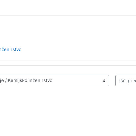
nženirstvo
Išči pred