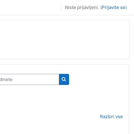
Niste prijavljeni. (
Prijavite se
)
mete
Išči predmete
Razširi vse