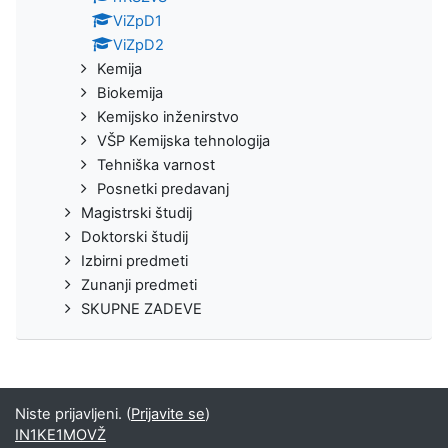
ViZpD1
ViZpD2
Kemija
Biokemija
Kemijsko inženirstvo
VŠP Kemijska tehnologija
Tehniška varnost
Posnetki predavanj
Magistrski študij
Doktorski študij
Izbirni predmeti
Zunanji predmeti
SKUPNE ZADEVE
Niste prijavljeni. (
Prijavite se
)
IN1KE1MOVŽ