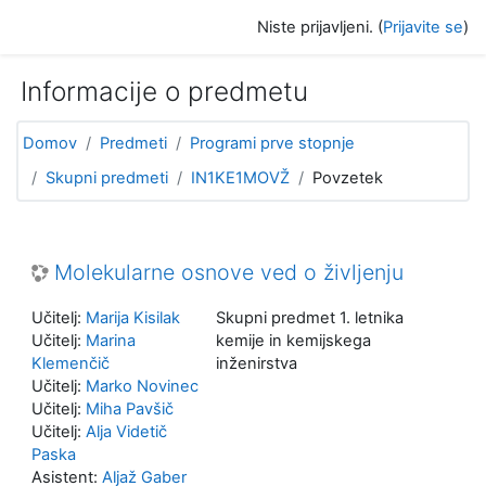
Preskoči na glavno vsebino
Niste prijavljeni. (
Prijavite se
)
Informacije o predmetu
Domov
Predmeti
Programi prve stopnje
Skupni predmeti
IN1KE1MOVŽ
Povzetek
Molekularne osnove ved o življenju
Učitelj:
Marija Kisilak
Skupni predmet 1. letnika
Učitelj:
Marina
kemije in kemijskega
Klemenčič
inženirstva
Učitelj:
Marko Novinec
Učitelj:
Miha Pavšič
Učitelj:
Alja Videtič
Paska
Asistent:
Aljaž Gaber