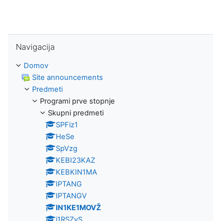
Preskoči Navigacija
Navigacija
Domov
Site announcements
Predmeti
Programi prve stopnje
Skupni predmeti
SPFiz1
HeSe
SpVzg
KEBI23KAZ
KEBKIN1MA
IPTANG
IPTANGV
IN1KE1MOVŽ
i1RSZvS